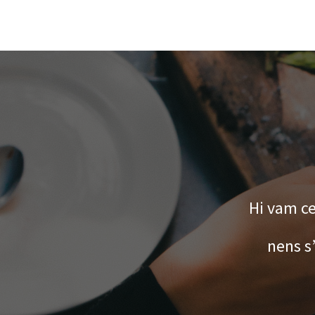
oliem cuinar i ens van
Hi vam cel
g. Un 10!
nens s