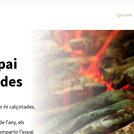
Qui som
pai
ades
fer-hi calçotades.
 l’any, els
ompartir l’espai