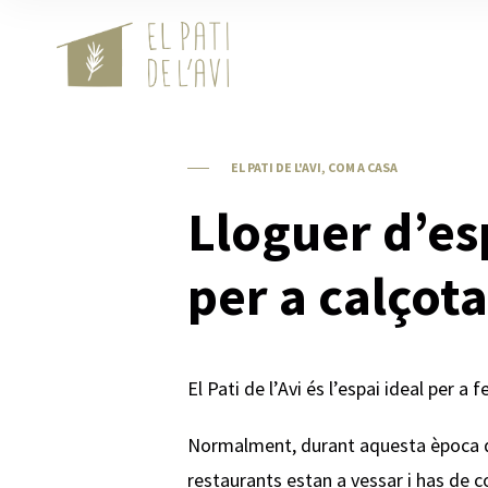
EL PATI DE L'AVI, COM A CASA
Lloguer d’es
per a calçot
El Pati de l’Avi és l’espai ideal per a 
Normalment, durant aquesta època de
restaurants estan a vessar i has de c