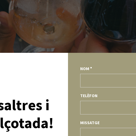
NOM
TELÈFON
altres i
alçotada!
MISSATGE