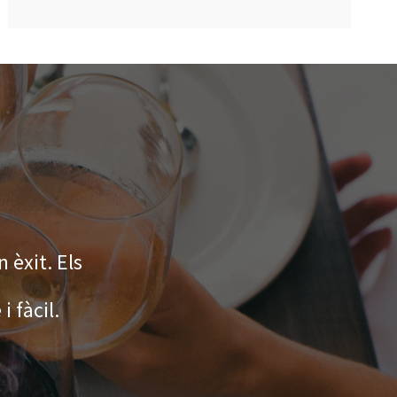
Voliem fer una calçota
restaurant i assentar-se
n èxit. Els
nosaltres teniem jardí
 fàcil.